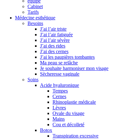
équipe
Cabinet
Tarifs
Médecine esthétique
Besoins
J’ai l’air triste
J’ai l’air fatiguée
J’ai l’air sévère
J’ai des rides
J’ai des cernes
J’ai les paupières tombantes
Ma peau se relâche
Je souhaite harmoniser mon visage
Sècheresse vaginale
Soins
Acide hyaluronique
Tempes
Cernes
Rhinoplastie médicale
Lèvres
Ovale du visage
Mains
Cou et décolleté
Botox
Transpiration excessive