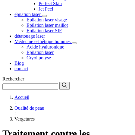
Perfect Skin
Jet Peel
épilation laser
Epilation laser visage
Epilation laser maillot
Epilation laser SIF
détatouage laser
Médecine esthétique hommes
Acide hyaluronique
Epilation laser
Cryolipolyse
Blog
contact
Rechercher
Accueil
Qualité de peau
Vergetures
Traitement contre les