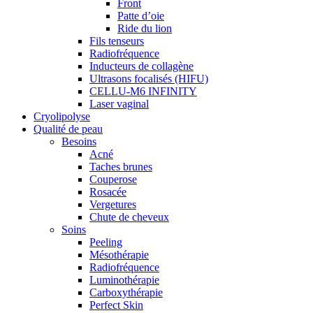
Front
Patte d’oie
Ride du lion
Fils tenseurs
Radiofréquence
Inducteurs de collagène
Ultrasons focalisés (HIFU)
CELLU-M6 INFINITY
Laser vaginal
Cryolipolyse
Qualité de peau
Besoins
Acné
Taches brunes
Couperose
Rosacée
Vergetures
Chute de cheveux
Soins
Peeling
Mésothérapie
Radiofréquence
Luminothérapie
Carboxythérapie
Perfect Skin