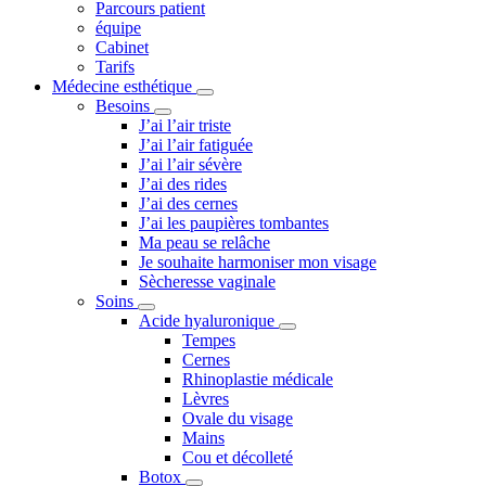
Parcours patient
équipe
Cabinet
Tarifs
Médecine esthétique
Besoins
J’ai l’air triste
J’ai l’air fatiguée
J’ai l’air sévère
J’ai des rides
J’ai des cernes
J’ai les paupières tombantes
Ma peau se relâche
Je souhaite harmoniser mon visage
Sècheresse vaginale
Soins
Acide hyaluronique
Tempes
Cernes
Rhinoplastie médicale
Lèvres
Ovale du visage
Mains
Cou et décolleté
Botox