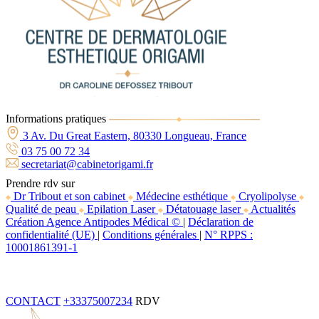
Informations pratiques
3 Av. Du Great Eastern, 80330 Longueau, France
03 75 00 72 34
secretariat@cabinetorigami.fr
Prendre rdv sur
Dr Tribout et son cabinet
Médecine esthétique
Cryolipolyse
Qualité de peau
Epilation Laser
Détatouage laser
Actualités
Création Agence Antipodes Médical ©
|
Déclaration de
confidentialité (UE)
|
Conditions générales
|
N° RPPS :
10001861391-1
CONTACT
+33375007234
RDV