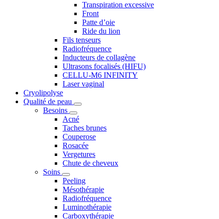
Transpiration excessive
Front
Patte d’oie
Ride du lion
Fils tenseurs
Radiofréquence
Inducteurs de collagène
Ultrasons focalisés (HIFU)
CELLU-M6 INFINITY
Laser vaginal
Cryolipolyse
Qualité de peau
Besoins
Acné
Taches brunes
Couperose
Rosacée
Vergetures
Chute de cheveux
Soins
Peeling
Mésothérapie
Radiofréquence
Luminothérapie
Carboxythérapie