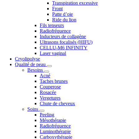
Transpiration excessive
Front
Patte d’oie
Ride du lion
Fils tenseurs
Radiofréquence
Inducteurs de collagène
Ultrasons focalisés (HIFU)
CELLU-M6 INFINITY
Laser vaginal
Cryolipolyse
Qualité de peau
Besoins
Acné
Taches brunes
Couperose
Rosacée
Vergetures
Chute de cheveux
Soins
Peeling
Mésothérapie
Radiofréquence
Luminothérapie
Carboxythérapie