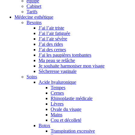
équipe
Cabinet
Tarifs
Médecine esthétique
Besoins
J’ai l’air triste
J’ai l’air fatiguée
J’ai l’air sévère
J’ai des rides
J’ai des cernes
J’ai les paupières tombantes
Ma peau se relâche
Je souhaite harmoniser mon visage
Sècheresse vaginale
Soins
Acide hyaluronique
Tempes
Cernes
Rhinoplastie médicale
Lèvres
Ovale du visage
Mains
Cou et décolleté
Botox
Transpiration excessive