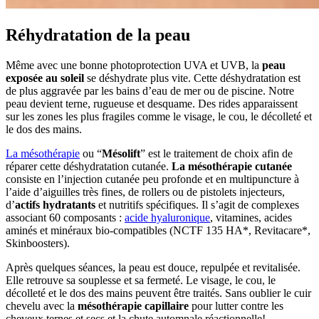
Réhydratation de la peau
Même avec une bonne photoprotection UVA et UVB, la
peau
exposée au soleil
se déshydrate plus vite. Cette déshydratation est
de plus aggravée par les bains d’eau de mer ou de piscine. Notre
peau devient terne, rugueuse et desquame. Des rides apparaissent
sur les zones les plus fragiles comme le visage, le cou, le décolleté et
le dos des mains.
La mésothérapie
ou “
Mésolift
” est le traitement de choix afin de
réparer cette déshydratation cutanée.
La mésothérapie cutanée
consiste en l’injection cutanée peu profonde et en multipuncture à
l’aide d’aiguilles très fines, de rollers ou de pistolets injecteurs,
d’
actifs hydratants
et nutritifs spécifiques. Il s’agit de complexes
associant 60 composants :
acide hyaluronique
, vitamines, acides
aminés et minéraux bio-compatibles (NCTF 135 HA*, Revitacare*,
Skinboosters).
Après quelques séances, la peau est douce, repulpée et revitalisée.
Elle retrouve sa souplesse et sa fermeté. Le visage, le cou, le
décolleté et le dos des mains peuvent être traités. Sans oublier le cuir
chevelu avec la
mésothérapie capillaire
pour lutter contre les
cheveux ternes et secs et la chute automnale réactionnelle!