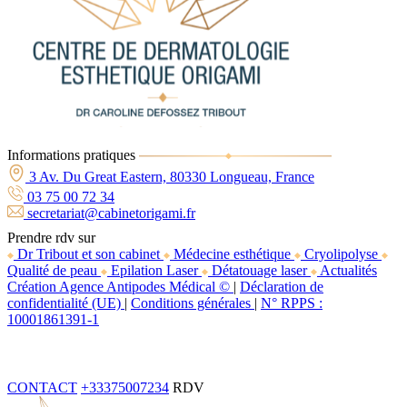
Informations pratiques
3 Av. Du Great Eastern, 80330 Longueau, France
03 75 00 72 34
secretariat@cabinetorigami.fr
Prendre rdv sur
Dr Tribout et son cabinet
Médecine esthétique
Cryolipolyse
Qualité de peau
Epilation Laser
Détatouage laser
Actualités
Création Agence Antipodes Médical ©
|
Déclaration de
confidentialité (UE)
|
Conditions générales
|
N° RPPS :
10001861391-1
CONTACT
+33375007234
RDV