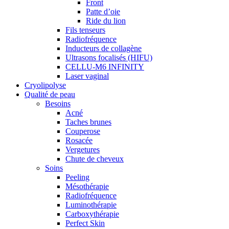
Front
Patte d’oie
Ride du lion
Fils tenseurs
Radiofréquence
Inducteurs de collagène
Ultrasons focalisés (HIFU)
CELLU-M6 INFINITY
Laser vaginal
Cryolipolyse
Qualité de peau
Besoins
Acné
Taches brunes
Couperose
Rosacée
Vergetures
Chute de cheveux
Soins
Peeling
Mésothérapie
Radiofréquence
Luminothérapie
Carboxythérapie
Perfect Skin