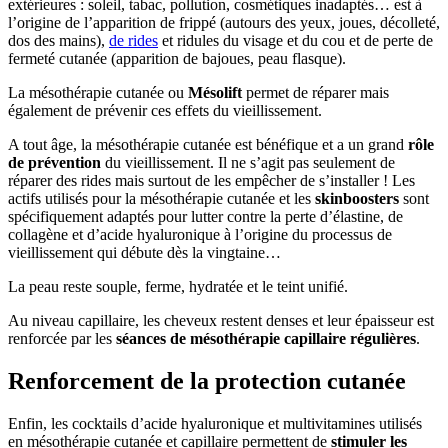
extérieures : soleil, tabac, pollution, cosmétiques inadaptés… est à
l’origine de l’apparition de frippé (autours des yeux, joues, décolleté,
dos des mains),
de rides
et ridules du visage et du cou et de perte de
fermeté cutanée (apparition de bajoues, peau flasque).
La mésothérapie cutanée ou
Mésolift
permet de réparer mais
également de prévenir ces effets du vieillissement.
A tout âge, la mésothérapie cutanée est bénéfique et a un grand
rôle
de prévention
du vieillissement. Il ne s’agit pas seulement de
réparer des rides mais surtout de les empêcher de s’installer ! Les
actifs utilisés pour la mésothérapie cutanée et les
skinboosters
sont
spécifiquement adaptés pour lutter contre la perte d’élastine, de
collagène et d’acide hyaluronique à l’origine du processus de
vieillissement qui débute dès la vingtaine…
La peau reste souple, ferme, hydratée et le teint unifié.
Au niveau capillaire, les cheveux restent denses et leur épaisseur est
renforcée par les
séances de mésothérapie capillaire régulières
.
Renforcement de la protection cutanée
Enfin, les cocktails d’acide hyaluronique et multivitamines utilisés
en mésothérapie cutanée et capillaire permettent de
stimuler les