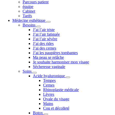
Parcours patient
équipe
Cabinet
Tarifs
Médecine esthétique
Besoins
J’ai l’air triste
J’ai l’air fatiguée
J’ai l’air sévère
J’ai des rides
J’ai des cernes
J’ai les paupières tombantes
Ma peau se relâche
Je souhaite harmoniser mon visage
Sècheresse vaginale
Soins
Acide hyaluronique
Tempes
Cernes
Rhinoplastie médicale
Lèvres
Ovale du visage
Mains
Cou et décolleté
Botox