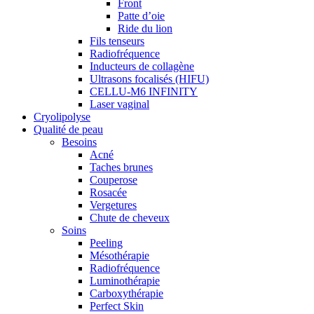
Front
Patte d’oie
Ride du lion
Fils tenseurs
Radiofréquence
Inducteurs de collagène
Ultrasons focalisés (HIFU)
CELLU-M6 INFINITY
Laser vaginal
Cryolipolyse
Qualité de peau
Besoins
Acné
Taches brunes
Couperose
Rosacée
Vergetures
Chute de cheveux
Soins
Peeling
Mésothérapie
Radiofréquence
Luminothérapie
Carboxythérapie
Perfect Skin