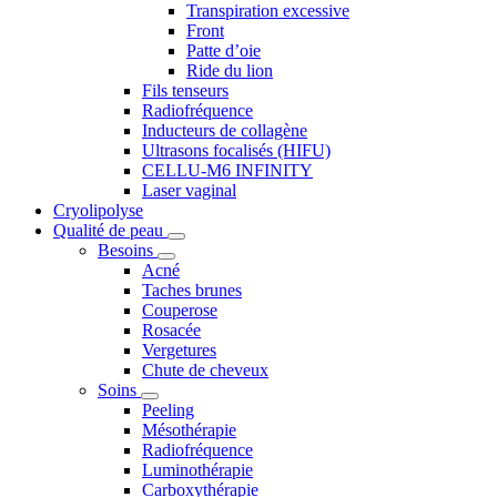
Transpiration excessive
Front
Patte d’oie
Ride du lion
Fils tenseurs
Radiofréquence
Inducteurs de collagène
Ultrasons focalisés (HIFU)
CELLU-M6 INFINITY
Laser vaginal
Cryolipolyse
Qualité de peau
Besoins
Acné
Taches brunes
Couperose
Rosacée
Vergetures
Chute de cheveux
Soins
Peeling
Mésothérapie
Radiofréquence
Luminothérapie
Carboxythérapie