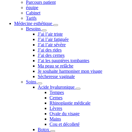
Parcours patient
équipe
Cabinet
Tarifs
Médecine esthétique
Besoins
J’ai l’air triste
J’ai l’air fatiguée
J’ai l’air sévère
J’ai des rides
J’ai des cernes
J’ai les paupières tombantes
Ma peau se relâche
Je souhaite harmoniser mon visage
Sècheresse vaginale
Soins
Acide hyaluronique
Tempes
Cernes
Rhinoplastie médicale
Lèvres
Ovale du visage
Mains
Cou et décolleté
Botox