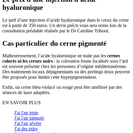
hyaluronique
Le tarif d’une injection d’acide hyaluronique dans le creux du cerne
est à partir de 350 euros. Un devis précis vous sera remis lors de la
consultation préalable réalisée par le Dr Caroline Tribout.
Cas particulier du cerne pigmenté
Malheureusement, l’acide hyaluronique ne traite pas les
cernes
colorés ni les cernes noirs
: la coloration brune localisée sous l’œil
est souvent présente chez les personnes d’origine méditerranéenne.
Des traitements locaux dépigmentants ou des peelings doux peuvent
être proposés pour limiter cette hyperpigmentation.
Enfin, un cerne bleu-violacé ou rouge peut être amélioré par des
séances de laser adaptées.
EN SAVOIR PLUS
J'ai l'air triste
J'ai l'air fatiguée
J'ai l'air sévère
J'ai des rides