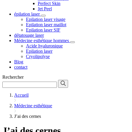
Perfect Skin
Jet Peel
épilation laser
Epilation laser visage
Epilation laser maillot
Epilation laser SIF
détatouage laser
Médecine esthétique hommes
Acide hyaluronique
Epilation laser
Cryolipolyse
Blog
contact
Rechercher
Accueil
Médecine esthétique
J’ai des cernes
J’ai des cernes