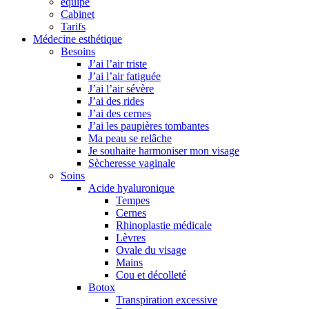
équipe
Cabinet
Tarifs
Médecine esthétique
Besoins
J’ai l’air triste
J’ai l’air fatiguée
J’ai l’air sévère
J’ai des rides
J’ai des cernes
J’ai les paupières tombantes
Ma peau se relâche
Je souhaite harmoniser mon visage
Sècheresse vaginale
Soins
Acide hyaluronique
Tempes
Cernes
Rhinoplastie médicale
Lèvres
Ovale du visage
Mains
Cou et décolleté
Botox
Transpiration excessive