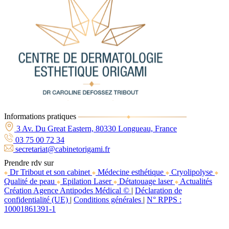
Informations pratiques
3 Av. Du Great Eastern, 80330 Longueau, France
03 75 00 72 34
secretariat@cabinetorigami.fr
Prendre rdv sur
Dr Tribout et son cabinet
Médecine esthétique
Cryolipolyse
Qualité de peau
Epilation Laser
Détatouage laser
Actualités
Création Agence Antipodes Médical ©
|
Déclaration de
confidentialité (UE)
|
Conditions générales
|
N° RPPS :
10001861391-1