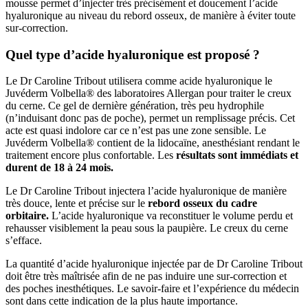
mousse permet d’injecter très précisément et doucement l’acide
hyaluronique au niveau du rebord osseux, de manière à éviter toute
sur-correction.
Quel type d’acide hyaluronique est proposé ?
Le Dr Caroline Tribout utilisera comme acide hyaluronique le
Juvéderm Volbella® des laboratoires Allergan pour traiter le creux
du cerne. Ce gel de dernière génération, très peu hydrophile
(n’induisant donc pas de poche), permet un remplissage précis. Cet
acte est quasi indolore car ce n’est pas une zone sensible. Le
Juvéderm Volbella® contient de la lidocaïne, anesthésiant rendant le
traitement encore plus confortable. Les
résultats sont immédiats et
durent de 18 à 24 mois.
Le Dr Caroline Tribout injectera l’acide hyaluronique de manière
très douce, lente et précise sur le
rebord osseux du cadre
orbitaire.
L’acide hyaluronique va reconstituer le volume perdu et
rehausser visiblement la peau sous la paupière. Le creux du cerne
s’efface.
La quantité d’acide hyaluronique injectée par de Dr Caroline Tribout
doit être très maîtrisée afin de ne pas induire une sur-correction et
des poches inesthétiques. Le savoir-faire et l’expérience du médecin
sont dans cette indication de la plus haute importance.