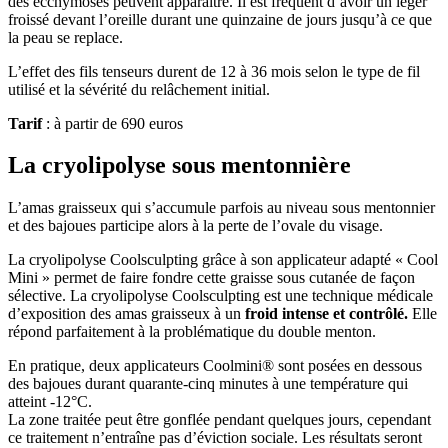
des ecchymoses peuvent apparaître. Il est fréquent d’avoir un léger
froissé devant l’oreille durant une quinzaine de jours jusqu’à ce que
la peau se replace.
L’effet des fils tenseurs durent de 12 à 36 mois selon le type de fil
utilisé et la sévérité du relâchement initial.
Tarif
: à partir de 690 euros
La cryolipolyse sous mentonnière
L’amas graisseux qui s’accumule parfois au niveau sous mentonnier
et des bajoues participe alors à la perte de l’ovale du visage.
La cryolipolyse Coolsculpting grâce à son applicateur adapté « Cool
Mini » permet de faire fondre cette graisse sous cutanée de façon
sélective. La cryolipolyse Coolsculpting est une technique médicale
d’exposition des amas graisseux à un
froid intense et contrôlé.
Elle
répond parfaitement à la problématique du double menton.
En pratique, deux applicateurs Coolmini® sont posées en dessous
des bajoues durant quarante-cinq minutes à une température qui
atteint -12°C.
La zone traitée peut être gonflée pendant quelques jours, cependant
ce traitement n’entraîne pas d’éviction sociale. Les résultats seront