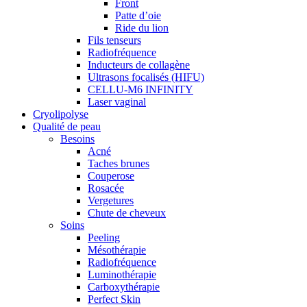
Front
Patte d’oie
Ride du lion
Fils tenseurs
Radiofréquence
Inducteurs de collagène
Ultrasons focalisés (HIFU)
CELLU-M6 INFINITY
Laser vaginal
Cryolipolyse
Qualité de peau
Besoins
Acné
Taches brunes
Couperose
Rosacée
Vergetures
Chute de cheveux
Soins
Peeling
Mésothérapie
Radiofréquence
Luminothérapie
Carboxythérapie
Perfect Skin