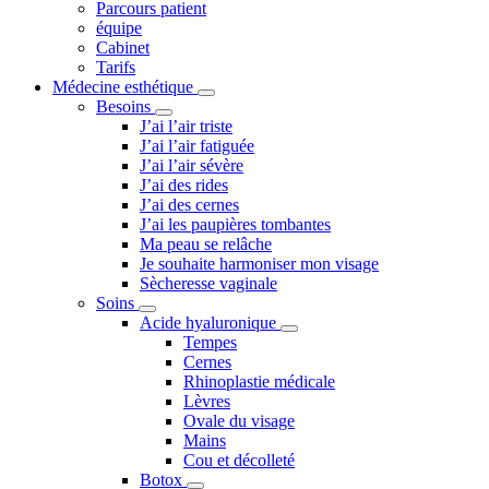
Parcours patient
équipe
Cabinet
Tarifs
Médecine esthétique
Besoins
J’ai l’air triste
J’ai l’air fatiguée
J’ai l’air sévère
J’ai des rides
J’ai des cernes
J’ai les paupières tombantes
Ma peau se relâche
Je souhaite harmoniser mon visage
Sècheresse vaginale
Soins
Acide hyaluronique
Tempes
Cernes
Rhinoplastie médicale
Lèvres
Ovale du visage
Mains
Cou et décolleté
Botox