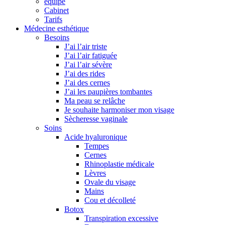
équipe
Cabinet
Tarifs
Médecine esthétique
Besoins
J’ai l’air triste
J’ai l’air fatiguée
J’ai l’air sévère
J’ai des rides
J’ai des cernes
J’ai les paupières tombantes
Ma peau se relâche
Je souhaite harmoniser mon visage
Sècheresse vaginale
Soins
Acide hyaluronique
Tempes
Cernes
Rhinoplastie médicale
Lèvres
Ovale du visage
Mains
Cou et décolleté
Botox
Transpiration excessive