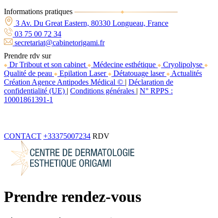
Informations pratiques
3 Av. Du Great Eastern, 80330 Longueau, France
03 75 00 72 34
secretariat@cabinetorigami.fr
Prendre rdv sur
Dr Tribout et son cabinet
Médecine esthétique
Cryolipolyse
Qualité de peau
Epilation Laser
Détatouage laser
Actualités
Création Agence Antipodes Médical ©
|
Déclaration de
confidentialité (UE)
|
Conditions générales
|
N° RPPS :
10001861391-1
CONTACT
+33375007234
RDV
Prendre rendez-vous