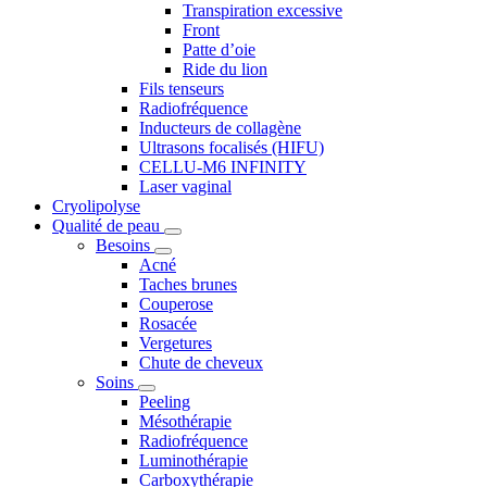
Transpiration excessive
Front
Patte d’oie
Ride du lion
Fils tenseurs
Radiofréquence
Inducteurs de collagène
Ultrasons focalisés (HIFU)
CELLU-M6 INFINITY
Laser vaginal
Cryolipolyse
Qualité de peau
Besoins
Acné
Taches brunes
Couperose
Rosacée
Vergetures
Chute de cheveux
Soins
Peeling
Mésothérapie
Radiofréquence
Luminothérapie
Carboxythérapie