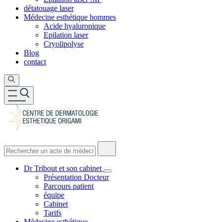
détatouage laser
Médecine esthétique hommes
Acide hyaluronique
Epilation laser
Cryolipolyse
Blog
contact
Dr Tribout et son cabinet
Présentation Docteur
Parcours patient
équipe
Cabinet
Tarifs
Médecine esthétique