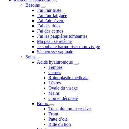
Besoins
J’ai l’air triste
J’ai l’air fatiguée
J’ai l’air sévère
J’ai des rides
J’ai des cernes
J’ai les paupières tombantes
Ma peau se relâche
Je souhaite harmoniser mon visage
Sècheresse vaginale
Soins
Acide hyaluronique
Tempes
Cernes
Rhinoplastie médicale
Lèvres
Ovale du visage
Mains
Cou et décolleté
Botox
Transpiration excessive
Front
Patte d’oie
Ride du lion