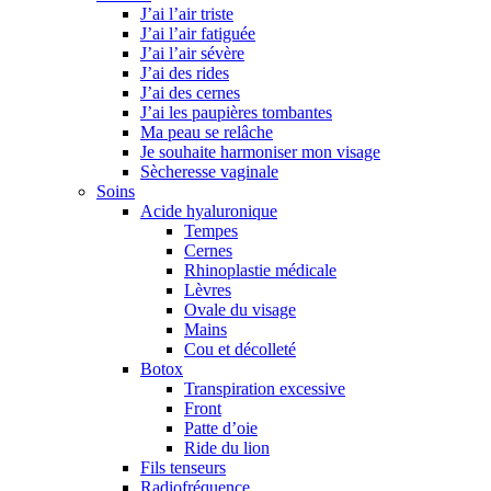
J’ai l’air triste
J’ai l’air fatiguée
J’ai l’air sévère
J’ai des rides
J’ai des cernes
J’ai les paupières tombantes
Ma peau se relâche
Je souhaite harmoniser mon visage
Sècheresse vaginale
Soins
Acide hyaluronique
Tempes
Cernes
Rhinoplastie médicale
Lèvres
Ovale du visage
Mains
Cou et décolleté
Botox
Transpiration excessive
Front
Patte d’oie
Ride du lion
Fils tenseurs
Radiofréquence