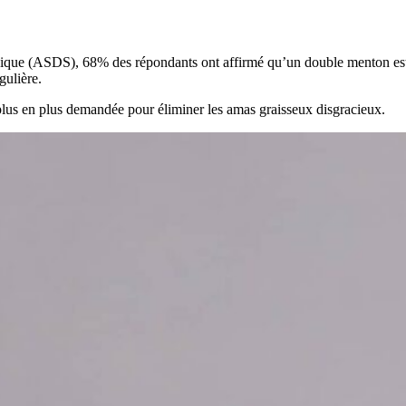
gique (ASDS), 68% des répondants ont affirmé qu’un double menton est
gulière.
 plus en plus demandée pour éliminer les amas graisseux disgracieux.