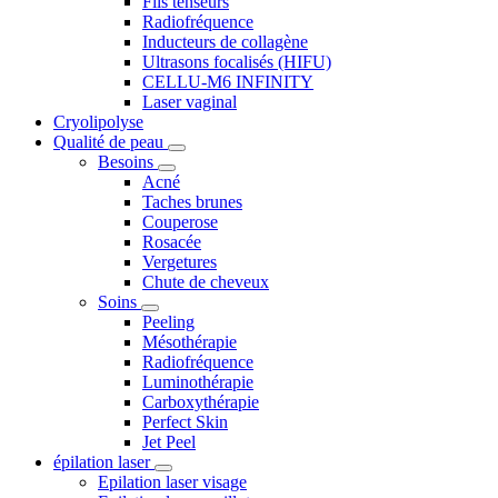
Fils tenseurs
Radiofréquence
Inducteurs de collagène
Ultrasons focalisés (HIFU)
CELLU-M6 INFINITY
Laser vaginal
Cryolipolyse
Qualité de peau
Besoins
Acné
Taches brunes
Couperose
Rosacée
Vergetures
Chute de cheveux
Soins
Peeling
Mésothérapie
Radiofréquence
Luminothérapie
Carboxythérapie
Perfect Skin
Jet Peel
épilation laser
Epilation laser visage