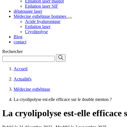
Epilation laser maillot
Epilation laser SIF
détatouage laser
Médecine esthétique hommes
Acide hyaluronique
Epilation laser
Cryolipolyse
Blog
contact
Rechercher
Accueil
Actualités
Médecine esthétique
La cryolipolyse est-elle efficace sur le double menton ?
La cryolipolyse est-elle efficace