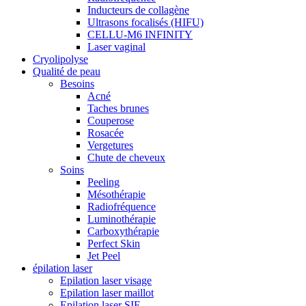
Inducteurs de collagène
Ultrasons focalisés (HIFU)
CELLU-M6 INFINITY
Laser vaginal
Cryolipolyse
Qualité de peau
Besoins
Acné
Taches brunes
Couperose
Rosacée
Vergetures
Chute de cheveux
Soins
Peeling
Mésothérapie
Radiofréquence
Luminothérapie
Carboxythérapie
Perfect Skin
Jet Peel
épilation laser
Epilation laser visage
Epilation laser maillot
Epilation laser SIF