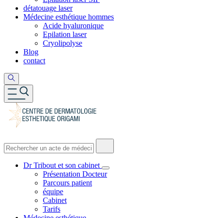
détatouage laser
Médecine esthétique hommes
Acide hyaluronique
Epilation laser
Cryolipolyse
Blog
contact
Dr Tribout et son cabinet
Présentation Docteur
Parcours patient
équipe
Cabinet
Tarifs
Médecine esthétique