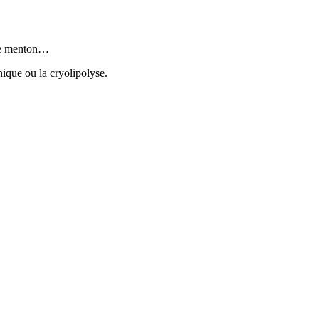
uble menton…
nique ou la cryolipolyse.