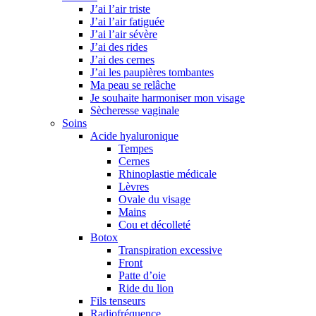
J’ai l’air triste
J’ai l’air fatiguée
J’ai l’air sévère
J’ai des rides
J’ai des cernes
J’ai les paupières tombantes
Ma peau se relâche
Je souhaite harmoniser mon visage
Sècheresse vaginale
Soins
Acide hyaluronique
Tempes
Cernes
Rhinoplastie médicale
Lèvres
Ovale du visage
Mains
Cou et décolleté
Botox
Transpiration excessive
Front
Patte d’oie
Ride du lion
Fils tenseurs
Radiofréquence