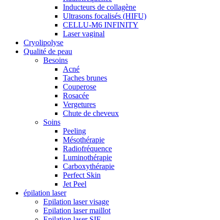
Inducteurs de collagène
Ultrasons focalisés (HIFU)
CELLU-M6 INFINITY
Laser vaginal
Cryolipolyse
Qualité de peau
Besoins
Acné
Taches brunes
Couperose
Rosacée
Vergetures
Chute de cheveux
Soins
Peeling
Mésothérapie
Radiofréquence
Luminothérapie
Carboxythérapie
Perfect Skin
Jet Peel
épilation laser
Epilation laser visage
Epilation laser maillot
Epilation laser SIF