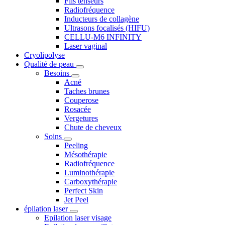
Fils tenseurs
Radiofréquence
Inducteurs de collagène
Ultrasons focalisés (HIFU)
CELLU-M6 INFINITY
Laser vaginal
Cryolipolyse
Qualité de peau
Besoins
Acné
Taches brunes
Couperose
Rosacée
Vergetures
Chute de cheveux
Soins
Peeling
Mésothérapie
Radiofréquence
Luminothérapie
Carboxythérapie
Perfect Skin
Jet Peel
épilation laser
Epilation laser visage