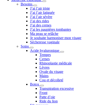
Besoins
J’ai l’air triste
J’ai l’air fatiguée
J’ai l’air sévère
J’ai des rides
J’ai des cernes
J’ai les paupières tombantes
Ma peau se relâche
Je souhaite harmoniser mon visage
Sècheresse vaginale
Soins
Acide hyaluronique
Tempes
Cernes
Rhinoplastie médicale
Lèvres
Ovale du visage
Mains
Cou et décolleté
Botox
Transpiration excessive
Front
Patte d’oie
Ride du lion